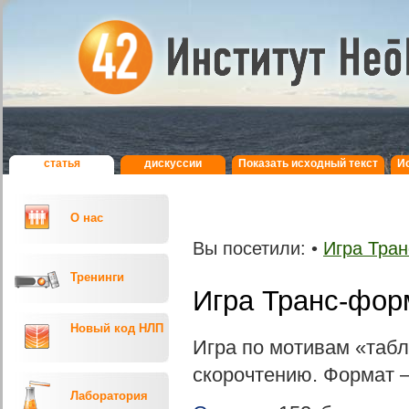
статья
дискуcсии
Показать исходный текст
И
О нас
Вы посетили:
•
Игра Тра
Тренинги
Игра Транс-фо
Новый код НЛП
Игра по мотивам «таб
скорочтению. Формат –
Лаборатория