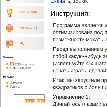
Скачать
, 152кб.
Инструкция:
База знаний
Программа является а
Что нового?
оптимизирована под п
возможности махать р
FAQ
Перед выполнением у
собой какую-нибудь за
Читать:
(используйте
4-х шаг
RSS-подписка
Новый код в жж
начать играть, сделай
Играть:
Итак, вы запустили п
Алфавит
квадратиков с больш
Радуга
Упражнение 1:
Двигайтесь глазами 