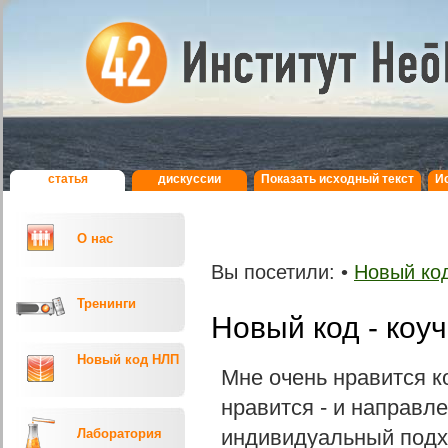
статья
дискуcсии
Показать исходный текст
И
О нас
Вы посетили:
•
Новый код
Тренинги
Новый код - коуч
Новый код НЛП
Мне очень нравится ко
нравится - и направле
индивидуальный подхо
Лаборатория