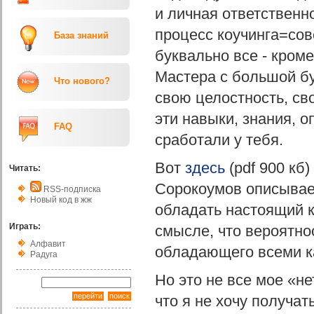
и личная ответственно
процесс коучинга=сове
База знаний
буквально все - кроме
Мастера с большой бу
Что нового?
свою целостность, св
эти навыки, знания, о
FAQ
сработали у тебя.
Вот
здесь
(pdf 900 кб)
Читать:
Сорокоумов описывае
RSS-подписка
Новый код в жж
обладать настоящий к
Играть:
смысле, что вероятно
Алфавит
обладающего всеми к
Радуга
Но это не все мое «не
что я не хочу получа